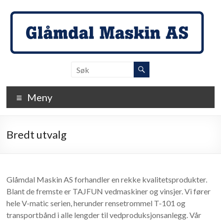
Skip
to
content
Glåmdal
Maskin
Meny
…
der
detaljene
Bredt utvalg
teller!
Glåmdal Maskin AS forhandler en rekke kvalitetsprodukter.
Blant de fremste er TAJFUN vedmaskiner og vinsjer. Vi fører
hele V-matic serien, herunder rensetrommel T-101 og
transportbånd i alle lengder til vedproduksjonsanlegg. Vår