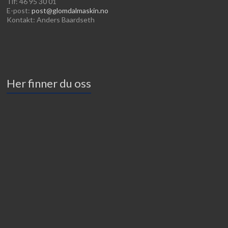
Tlf: 46 95 30 01
E-post:
post@glomdalmaskin.no
Kontakt: Anders Baardseth
Her finner du oss