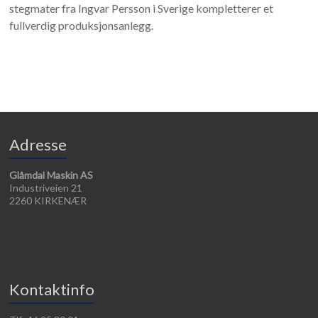
stegmater fra Ingvar Persson i Sverige kompletterer et
fullverdig produksjonsanlegg.
Adresse
Glåmdal Maskin AS
Industriveien 21
2260 KIRKENÆR
Kontaktinfo