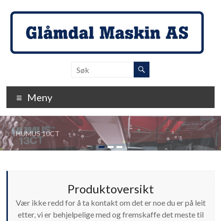
Skip
to
content
Glåmdal
Maskin
Meny
…
der
detaljene
HUMUS 10CT
teller!
Produktoversikt
Vær ikke redd for å ta kontakt om det er noe du er på leit
etter, vi er behjelpelige med og fremskaffe det meste til