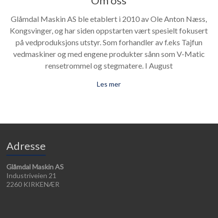
Om oss
Glåmdal Maskin AS ble etablert i 2010 av Ole Anton Næss,
Kongsvinger, og har siden oppstarten vært spesielt fokusert
på vedproduksjons utstyr. Som forhandler av f.eks Tajfun
vedmaskiner og med engene produkter sånn som V-Matic
rensetrommel og stegmatere. I August
Les mer
Adresse
Glåmdal Maskin AS
Industriveien 21
2260 KIRKENÆR