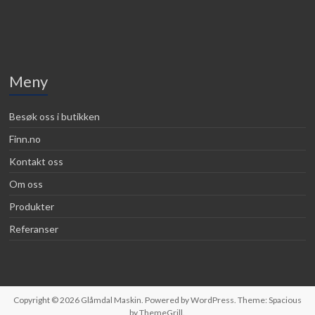
Meny
Besøk oss i butikken
Finn.no
Kontakt oss
Om oss
Produkter
Referanser
Copyright © 2026
Glåmdal Maskin
. Powered by
WordPress
. Theme: Spacious
by
ThemeGrill
.