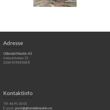
Adresse
Glåmdal Maskin AS
Industriveien 21
2260 KIRKENÆR
Kontaktinfo
Tlf: 46 95 30 01
E-post:
post@glomdalmaskin.no