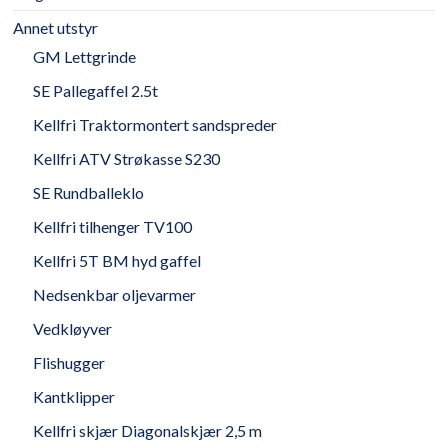
Annet utstyr
GM Lettgrinde
SE Pallegaffel 2.5t
Kellfri Traktormontert sandspreder
Kellfri ATV Strøkasse S230
SE Rundballeklo
Kellfri tilhenger TV100
Kellfri 5T BM hyd gaffel
Nedsenkbar oljevarmer
Vedkløyver
Flishugger
Kantklipper
Kellfri skjær Diagonalskjær 2,5 m