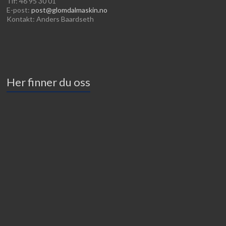
Tlf: 46 95 30 01
E-post:
post@glomdalmaskin.no
Kontakt: Anders Baardseth
Her finner du oss