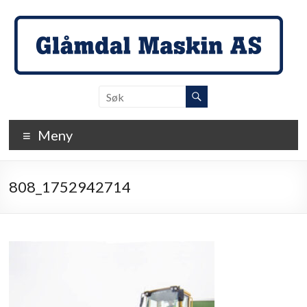
Skip
to
content
Glåmdal
Maskin
Meny
…
der
detaljene
808_1752942714
teller!