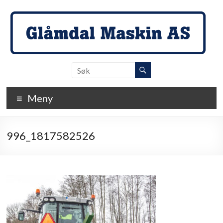
Skip
to
content
Glåmdal
Maskin
Meny
…
der
detaljene
996_1817582526
teller!