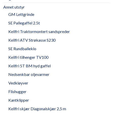
Annet utstyr
GM Lettgrinde
SE Pallegaffel 2.5t
Kellfri Traktormontert sandspreder
Kellfri ATV Strøkasse S230
SE Rundballeklo
Kellfri tilhenger TV100
Kellfri 5T BM hyd gaffel
Nedsenkbar oljevarmer
Vedkløyver
Flishugger
Kantklipper
Kellfri skjær Diagonalskjær 2,5 m