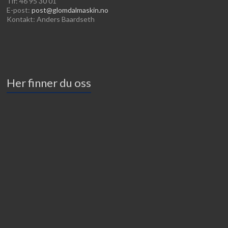
Tlf: 46 95 30 01
E-post:
post@glomdalmaskin.no
Kontakt: Anders Baardseth
Her finner du oss