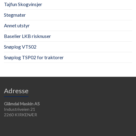
Tajfun Skogvinsjer
Stegmater
Annet utstyr
Baselier LKB risknuser
Snøplog VTS02
Snøplog TSP02 for traktorer
Adresse
Glåmdal Maskin AS
Industriveien 21
2260 KIRKENÆR