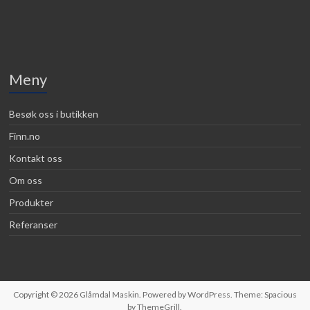
Meny
Besøk oss i butikken
Finn.no
Kontakt oss
Om oss
Produkter
Referanser
Copyright © 2026
Glåmdal Maskin
. Powered by
WordPress
. Theme: Spacious
by
ThemeGrill
.