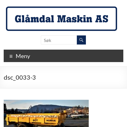
Skip
to
content
Glåmdal
Maskin
Meny
…
der
detaljene
dsc_0033-3
teller!