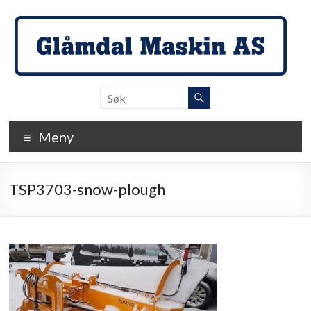
Skip
to
content
Glåmdal
Maskin
Meny
…
der
detaljene
TSP3703-snow-plough
teller!