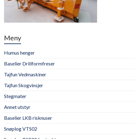
Meny
Humus henger
Baselier Drillformfreser
Tajfun Vedmaskiner
Tajfun Skogvinsjer
Stegmater
Annet utstyr
Baselier LKB risknuser
Snøplog VTS02