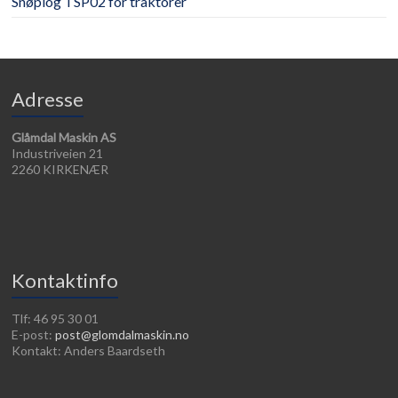
Snøplog TSP02 for traktorer
Adresse
Glåmdal Maskin AS
Industriveien 21
2260 KIRKENÆR
Kontaktinfo
Tlf: 46 95 30 01
E-post:
post@glomdalmaskin.no
Kontakt: Anders Baardseth