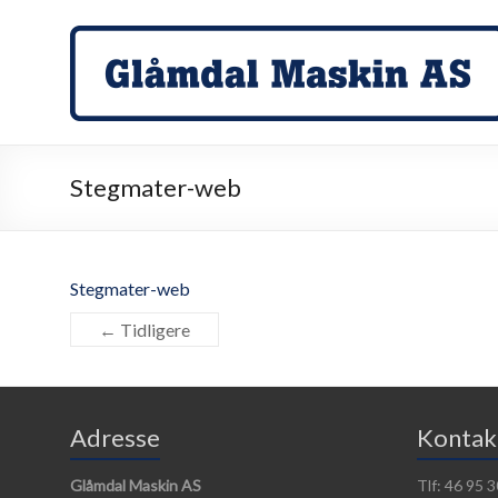
Skip
to
Glåmdal
content
Maskin
…
der
detaljene
Stegmater-web
teller!
Stegmater-web
← Tidligere
Adresse
Kontak
Glåmdal Maskin AS
Tlf: 46 95 