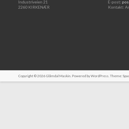
Industriveien 21
E-post:
pos
2260 KIRKENÆR
Kontakt: A
Copyright © 2026
Glåmdal Maskin
. Powered by
WordPress
. Theme: Spa