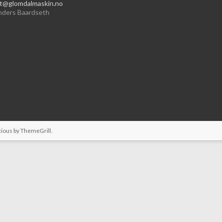
t@glomdalmaskin.no
nders Baardseth
cious by
ThemeGrill
.